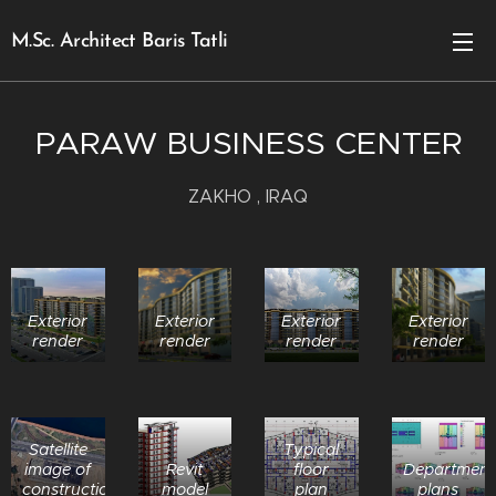
M.Sc. Architect Baris Tatli
PARAW BUSINESS CENTER
ZAKHO , IRAQ
Exterior
Exterior
Exterior
Exterior
render
render
render
render
Satellite
Typical
image of
Revit
floor
Department
construction
model
plan
plans