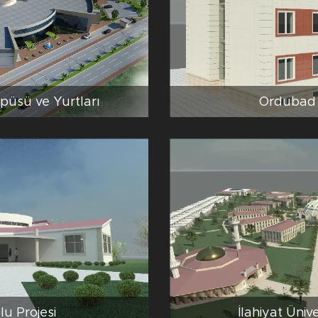
püsü ve Yurtları
Ordubad 
u Projesi
İlahiyat Üni