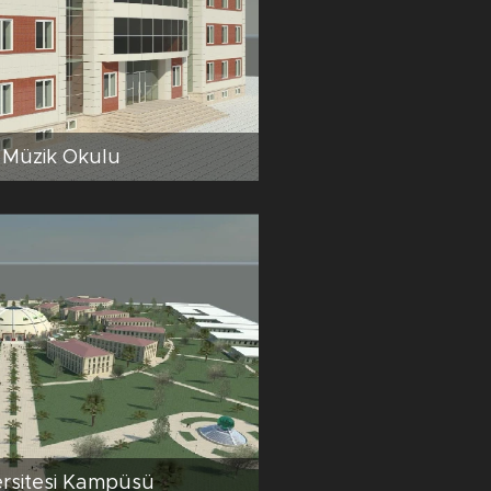
Müzik Okulu
versitesi Kampüsü